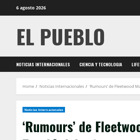
Skip
6 agosto 2026
to
content
EL PUEBLO
NOTICIAS INTERNACIONALES
CIENCIA Y TECNOLOGIA
LIF
Home
Noticias Internacionales
‘Rumours’ de Fleetwood Mac 
Noticias Internacionales
‘Rumours’ de Fleetwoo