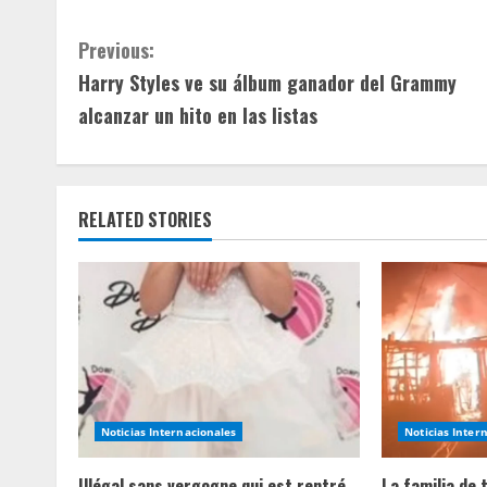
C
Previous:
Harry Styles ve su álbum ganador del Grammy
o
alcanzar un hito en las listas
n
t
RELATED STORIES
i
n
u
e
R
Noticias Internacionales
Noticias Inter
e
Illégal sans vergogne qui est rentré
La familia de