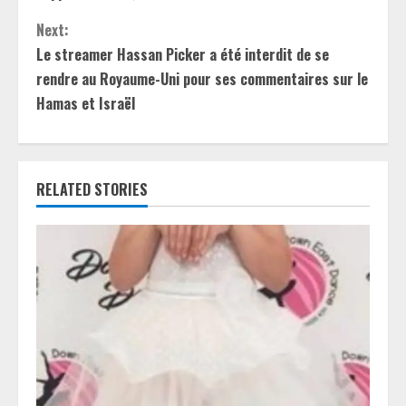
n
Next:
t
Le streamer Hassan Picker a été interdit de se
rendre au Royaume-Uni pour ses commentaires sur le
i
Hamas et Israël
n
u
RELATED STORIES
e
R
e
a
d
i