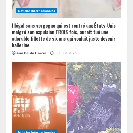
n
Noticias Internacionales
g
Illégal sans vergogne qui est rentré aux États-Unis
malgré son expulsion TROIS fois, aurait tué une
adorable fillette de six ans qui voulait juste devenir
ballerine
Ana Paula García
30 julio 2026
Noticias Internacionales