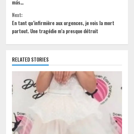
n
más…
t
Next:
En tant qu’infirmière aux urgences, je vois la mort
i
partout. Une tragédie m’a presque détruit
n
u
RELATED STORIES
e
R
e
a
d
i