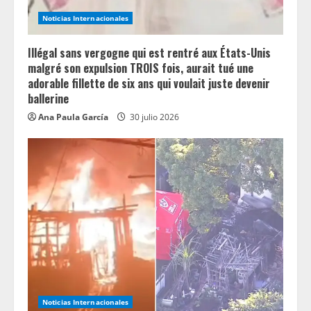
n
Noticias Internacionales
g
Illégal sans vergogne qui est rentré aux États-Unis
malgré son expulsion TROIS fois, aurait tué une
adorable fillette de six ans qui voulait juste devenir
ballerine
Ana Paula García
30 julio 2026
Noticias Internacionales