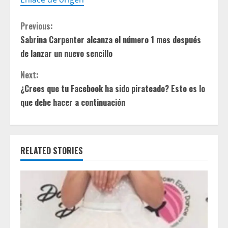
C
Previous:
Sabrina Carpenter alcanza el número 1 mes después
o
de lanzar un nuevo sencillo
n
Next:
t
¿Crees que tu Facebook ha sido pirateado? Esto es lo
que debe hacer a continuación
i
n
RELATED STORIES
u
e
R
e