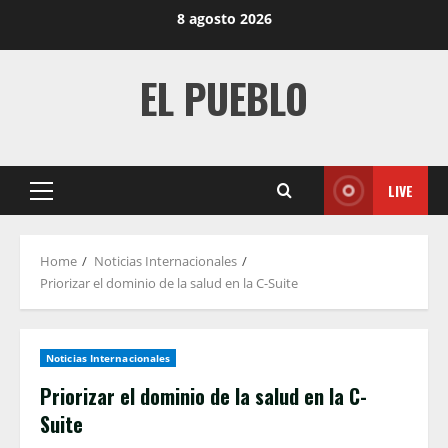
Skip
8 agosto 2026
to
content
EL PUEBLO
LIVE
Primary
Menu
Home
Noticias Internacionales
Priorizar el dominio de la salud en la C-Suite
Noticias Internacionales
Priorizar el dominio de la salud en la C-
Suite