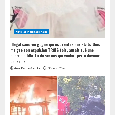
a
d
i
Noticias Internacionales
n
Illégal sans vergogne qui est rentré aux États-Unis
g
malgré son expulsion TROIS fois, aurait tué une
adorable fillette de six ans qui voulait juste devenir
ballerine
Ana Paula García
30 julio 2026