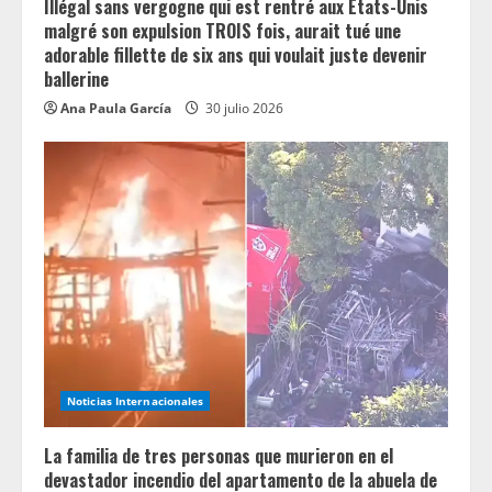
n
Illégal sans vergogne qui est rentré aux États-Unis
malgré son expulsion TROIS fois, aurait tué une
g
adorable fillette de six ans qui voulait juste devenir
ballerine
Ana Paula García
30 julio 2026
Noticias Internacionales
La familia de tres personas que murieron en el
devastador incendio del apartamento de la abuela de