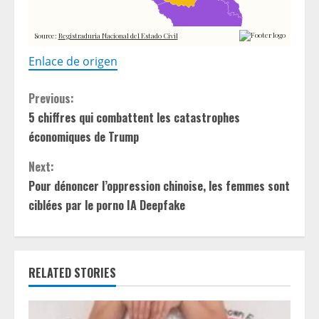
Enlace de origen
C
Previous:
5 chiffres qui combattent les catastrophes
o
économiques de Trump
n
Next:
t
Pour dénoncer l’oppression chinoise, les femmes sont
ciblées par le porno IA Deepfake
i
n
RELATED STORIES
u
e