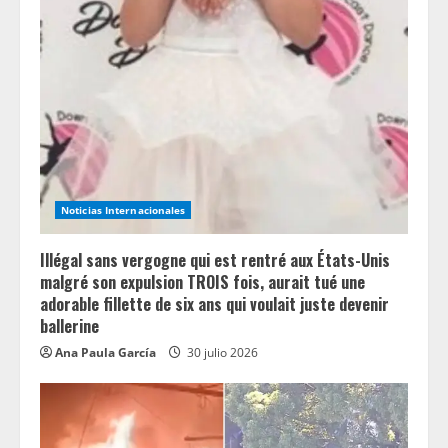
R
e
a
d
i
Noticias Internacionales
n
Illégal sans vergogne qui est rentré aux États-Unis
g
malgré son expulsion TROIS fois, aurait tué une
adorable fillette de six ans qui voulait juste devenir
ballerine
Ana Paula García
30 julio 2026