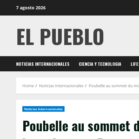
Skip
7 agosto 2026
to
content
EL PUEBLO
NOTICIAS INTERNACIONALES
CIENCIA Y TECNOLOGIA
LIF
Home
Noticias Internacionales
Poubelle au sommet du mon
Noticias Internacionales
Poubelle au sommet d