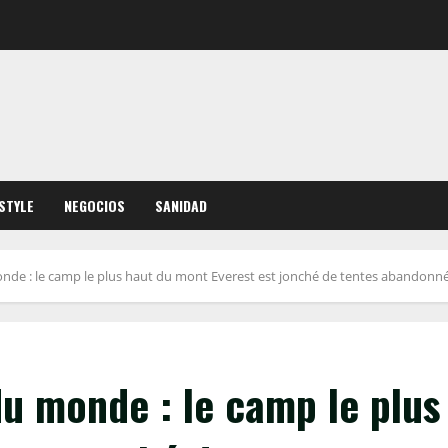
ESTYLE
NEGOCIOS
SANIDAD
de : le camp le plus haut du mont Everest est jonché de tentes abandonné
u monde : le camp le plus