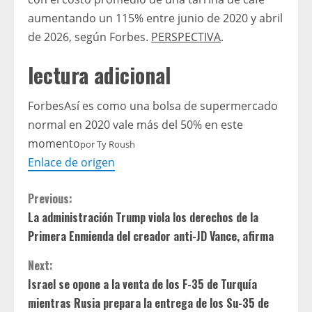
aumentando un 115% entre junio de 2020 y abril
de 2026, según Forbes.
PERSPECTIVA
.
lectura adicional
Forbes
Así es como una bolsa de supermercado
normal en 2020 vale más del 50% en este
momento
por
Ty Roush
Enlace de origen
C
Previous:
La administración Trump viola los derechos de la
o
Primera Enmienda del creador anti-JD Vance, afirma
n
Next:
t
Israel se opone a la venta de los F-35 de Turquía
mientras Rusia prepara la entrega de los Su-35 de