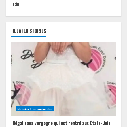
i
Irán
n
u
RELATED STORIES
e
R
e
a
d
i
n
Noticias Internacionales
g
Illégal sans vergogne qui est rentré aux États-Unis