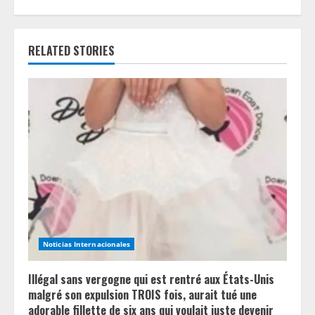
i
n
RELATED STORIES
u
e
R
e
a
d
i
Noticias Internacionales
n
Illégal sans vergogne qui est rentré aux États-Unis
g
malgré son expulsion TROIS fois, aurait tué une
adorable fillette de six ans qui voulait juste devenir