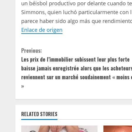
un béisbol productivo por delante cuando te
Simmons, quien luchó particularmente con la
parece haber sido algo más que rendimiento
Enlace de origen
C
Previous:
Les prix de l’immobilier subissent leur plus forte
o
baisse jamais enregistrée alors que les acheteur
n
reviennent sur un marché soudainement « moins 
»
t
i
n
RELATED STORIES
u