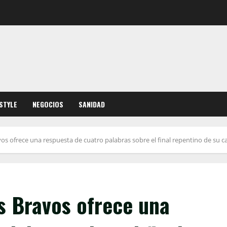
ESTYLE
NEGOCIOS
SANIDAD
os ofrece una respuesta de cuatro palabras sobre el final repentino de su c
s Bravos ofrece una