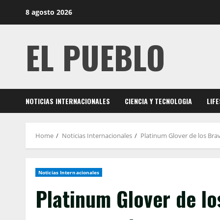
Skip
8 agosto 2026
to
content
EL PUEBLO
NOTICIAS INTERNACIONALES
CIENCIA Y TECNOLOGIA
LIF
Home
Noticias Internacionales
Platinum Glover de los Brav
Noticias Internacionales
Platinum Glover de lo