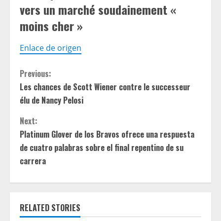
vers un marché soudainement «
moins cher »
Enlace de origen
C
Previous:
Les chances de Scott Wiener contre le successeur
o
élu de Nancy Pelosi
n
Next:
t
Platinum Glover de los Bravos ofrece una respuesta
de cuatro palabras sobre el final repentino de su
i
carrera
n
u
RELATED STORIES