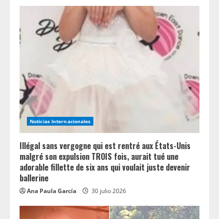
e
R
e
a
d
i
n
Noticias Internacionales
g
Illégal sans vergogne qui est rentré aux États-Unis
malgré son expulsion TROIS fois, aurait tué une
adorable fillette de six ans qui voulait juste devenir
ballerine
Ana Paula García
30 julio 2026