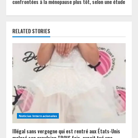
i
confrontées à la ménopause plus tôt, selon une étude
n
u
RELATED STORIES
e
R
e
a
d
i
n
Noticias Internacionales
g
Illégal sans vergogne qui est rentré aux États-Unis
malgré son expulsion TROIS fois, aurait tué une