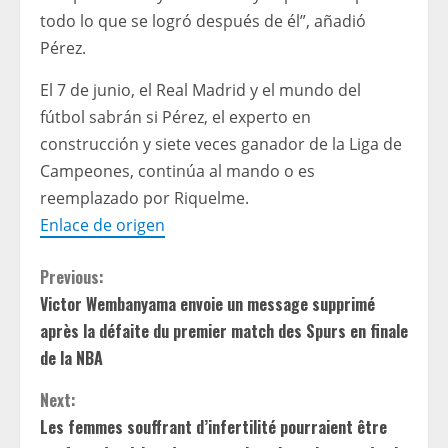
todo lo que se logró después de él”, añadió
Pérez.
El 7 de junio, el Real Madrid y el mundo del
fútbol sabrán si Pérez, el experto en
construcción y siete veces ganador de la Liga de
Campeones, continúa al mando o es
reemplazado por Riquelme.
Enlace de origen
C
Previous:
Victor Wembanyama envoie un message supprimé
o
après la défaite du premier match des Spurs en finale
n
de la NBA
t
Next:
Les femmes souffrant d’infertilité pourraient être