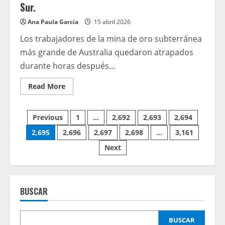
Sur.
Ana Paula García
15 abril 2026
Los trabajadores de la mina de oro subterránea
más grande de Australia quedaron atrapados
durante horas después...
Read
Read More
more
about
Los
Paginación
mineros
Previous
1
…
2,692
2,693
2,694
quedaron
atrapados
2,695
2,696
2,697
2,698
…
3,161
de
bajo
tierra
Next
durante
entradas
horas
después
de
un
terremoto
BUSCAR
récord
cerca
de
Orange,
Nueva
BUSCAR