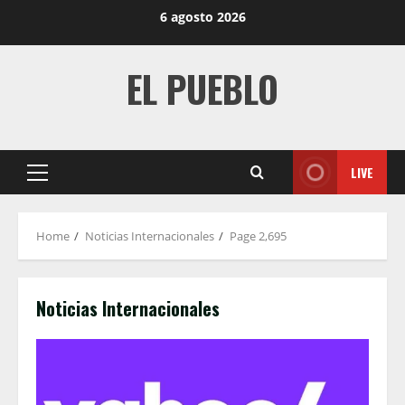
Skip
6 agosto 2026
to
content
EL PUEBLO
LIVE
Primary
Menu
Home
Noticias Internacionales
Page 2,695
Noticias Internacionales