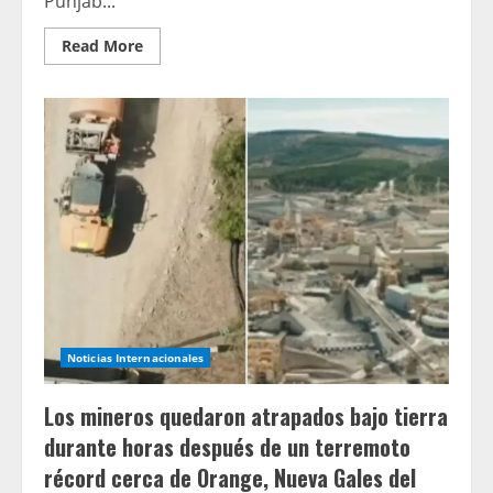
Punjab...
Read
Read More
more
about
Un
nuage
de
blessures
plane
sur
Rohit
Sharma
alors
que
le
batteur
du
MI
manque
l’entraînement
après
avoir
Noticias Internacionales
pris
sa
retraite
Los mineros quedaron atrapados bajo tierra
blessé
contre
durante horas después de un terremoto
le
RCB
récord cerca de Orange, Nueva Gales del