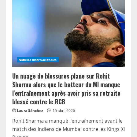
5
500
scènes
de
mort.
Maintenant,
Barbara
Butcher
révèle
ce
qui
la
hante
encore
Noticias Internacionales
dans
le
bulletin
Un nuage de blessures plane sur Rohit
d’information
The
Sharma alors que le batteur du MI manque
Crime
Desk…
l’entraînement après avoir pris sa retraite
et
son
blessé contre le RCB
sinistre
lien
avec
Laura Sánchez
15 abril 2026
Hollywood.
Rohit Sharma a manqué l’entraînement avant le
match des Indiens de Mumbai contre les Kings XI