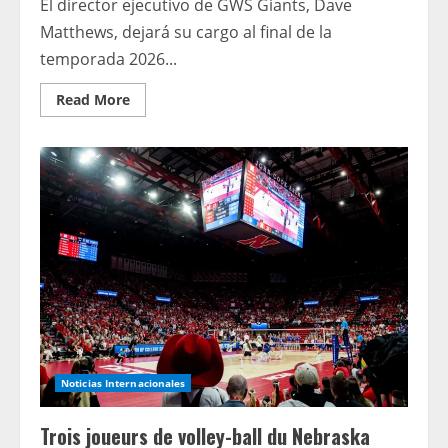
El director ejecutivo de GWS Giants, Dave
Matthews, dejará su cargo al final de la
temporada 2026...
Read
Read More
more
about
El
director
ejecutivo
de
GWS
Giants,
Dave
Matthews,
dejará
el
cargo
después
de
15
años
Noticias Internacionales
Trois joueurs de volley-ball du Nebraska