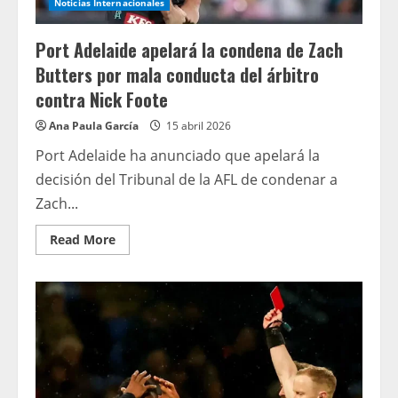
Noticias Internacionales
complimenté
son
look
Port Adelaide apelará la condena de Zach
de
«
Butters por mala conducta del árbitro
mannequin
»
contra Nick Foote
et
sa
peau
Ana Paula García
15 abril 2026
«
sans
Port Adelaide ha anunciado que apelará la
rides
»,
decisión del Tribunal de la AFL de condenar a
affirme
un
Zach...
expert
en
langage
Read
Read More
corporel
more
about
Port
Adelaide
apelará
la
condena
de
Zach
Butters
por
mala