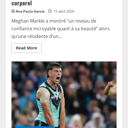
corporel
Ana Paula García
15 abril 2026
Meghan Markle a montré “un niveau de
confiance incroyable quant à sa beauté” alors
qu’une résidente d’un...
Read
Read More
more
about
Meghan
Markle
est
passée
en
«
mode
ronronnement
»
lorsque
la
résidente
d’un
refuge
pour
sans-
abri
a