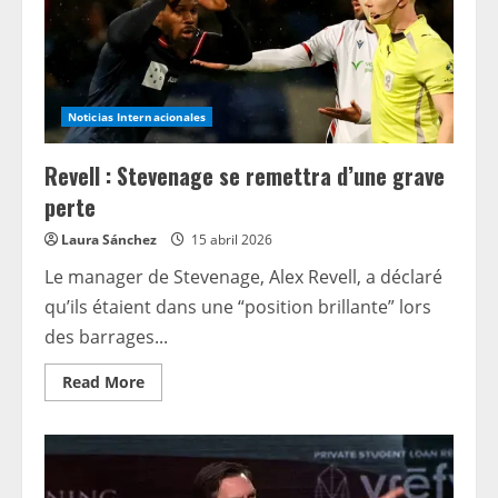
conducta
del
árbitro
contra
Nick
Foote
Noticias Internacionales
Revell : Stevenage se remettra d’une grave
perte
Laura Sánchez
15 abril 2026
Le manager de Stevenage, Alex Revell, a déclaré
qu’ils étaient dans une “position brillante” lors
des barrages...
Read
Read More
more
about
Revell
:
Stevenage
se
remettra