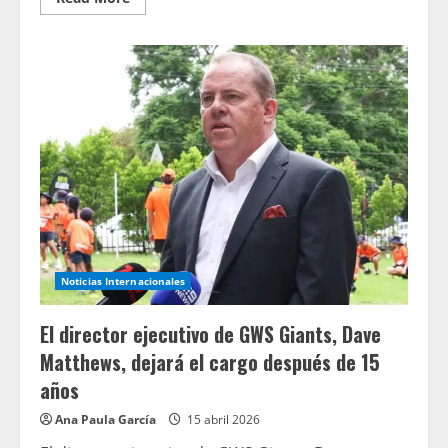
more
about
Le
moment
où
JD
Vance
s’énerve
lorsqu’il
condamne
le
pape
à
propos
de
l’Iran
et
dit
qu’il
«
Noticias Internacionales
doit
être
prudent
El director ejecutivo de GWS Giants, Dave
lorsqu’il
parle
Matthews, dejará el cargo después de 15
»
años
Ana Paula García
15 abril 2026