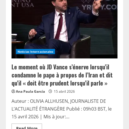
d’une
grave
perte
Noticias Internacionales
Le moment où JD Vance s’énerve lorsqu’il
condamne le pape à propos de l’Iran et dit
qu’il « doit être prudent lorsqu’il parle »
Ana Paula García
15 abril 2026
Auteur : OLIVIA ALLHUSEN, JOURNALISTE DE
L’ACTUALITÉ ÉTRANGÈRE Publié : 09h03 BST, le
15 avril 2026 | Mis à jour:...
Read
Read More