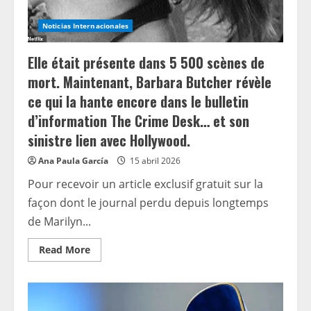
Noticias Internacionales
Elle était présente dans 5 500 scènes de
mort. Maintenant, Barbara Butcher révèle
ce qui la hante encore dans le bulletin
d’information The Crime Desk… et son
sinistre lien avec Hollywood.
Ana Paula García
15 abril 2026
Pour recevoir un article exclusif gratuit sur la
façon dont le journal perdu depuis longtemps
de Marilyn...
Read
Read More
more
about
Elle
était
présente
dans