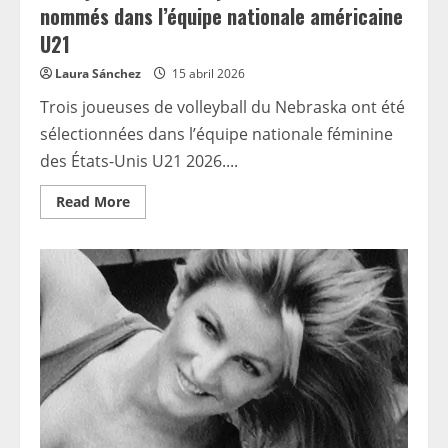
nommés dans l’équipe nationale américaine
U21
Laura Sánchez
15 abril 2026
Trois joueuses de volleyball du Nebraska ont été
sélectionnées dans l’équipe nationale féminine
des États-Unis U21 2026....
Read
Read More
more
about
Trois
joueurs
de
volley-
ball
du
Nebraska
nommés
dans
l’équipe
nationale
américaine
U21