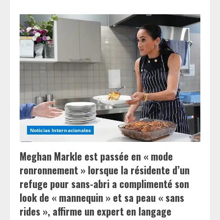
about
57
jours
avant
la
Coupe
du
Monde
:
Jairzinho
ne
pouvait
s’empêcher
de
marquer
lors
de
la
victoire
Noticias Internacionales
du
Brésil
en
Meghan Markle est passée en « mode
1970
ronronnement » lorsque la résidente d’un
refuge pour sans-abri a complimenté son
look de « mannequin » et sa peau « sans
rides », affirme un expert en langage