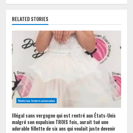
e
R
RELATED STORIES
e
a
d
i
n
g
Noticias Internacionales
Illégal sans vergogne qui est rentré aux États-Unis
malgré son expulsion TROIS fois, aurait tué une
adorable fillette de six ans qui voulait juste devenir