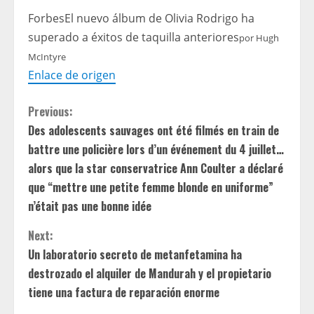
Forbes
El nuevo álbum de Olivia Rodrigo ha
superado a éxitos de taquilla anteriores
por
Hugh
McIntyre
Enlace de origen
C
Previous:
Des adolescents sauvages ont été filmés en train de
o
battre une policière lors d’un événement du 4 juillet…
n
alors que la star conservatrice Ann Coulter a déclaré
que “mettre une petite femme blonde en uniforme”
t
n’était pas une bonne idée
i
Next:
Un laboratorio secreto de metanfetamina ha
n
destrozado el alquiler de Mandurah y el propietario
u
tiene una factura de reparación enorme