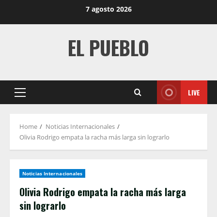
Skip
7 agosto 2026
to
content
EL PUEBLO
LIVE
Primary
Menu
Home
Noticias Internacionales
Olivia Rodrigo empata la racha más larga sin lograrlo
Noticias Internacionales
Olivia Rodrigo empata la racha más larga
sin lograrlo