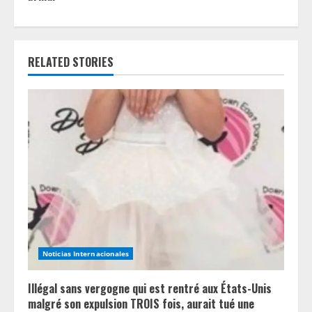
n
u
RELATED STORIES
e
R
e
a
d
i
n
Noticias Internacionales
g
Illégal sans vergogne qui est rentré aux États-Unis
malgré son expulsion TROIS fois, aurait tué une