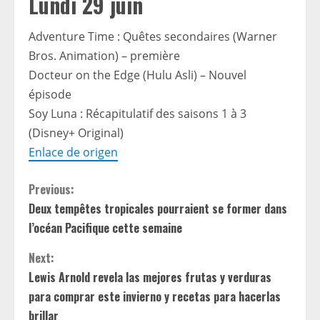
Lundi 29 juin
Adventure Time : Quêtes secondaires (Warner
Bros. Animation) – première
Docteur on the Edge (Hulu Asli) – Nouvel
épisode
Soy Luna : Récapitulatif des saisons 1 à 3
(Disney+ Original)
Enlace de origen
C
Previous:
Deux tempêtes tropicales pourraient se former dans
o
l’océan Pacifique cette semaine
n
Next:
t
Lewis Arnold revela las mejores frutas y verduras
para comprar este invierno y recetas para hacerlas
i
brillar