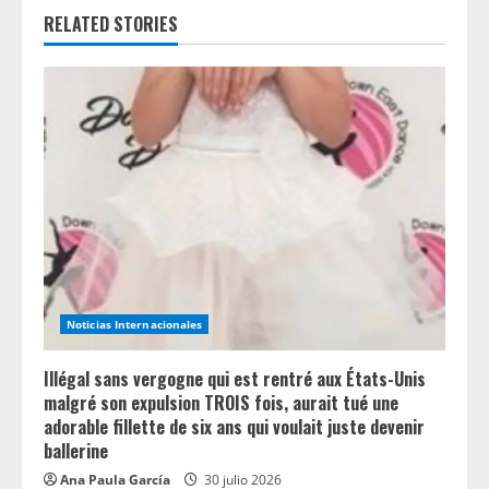
RELATED STORIES
u
e
R
e
a
d
i
Noticias Internacionales
n
Illégal sans vergogne qui est rentré aux États-Unis
g
malgré son expulsion TROIS fois, aurait tué une
adorable fillette de six ans qui voulait juste devenir
ballerine
Ana Paula García
30 julio 2026