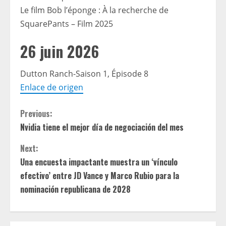
Le film Bob l’éponge : À la recherche de
SquarePants – Film 2025
26 juin 2026
Dutton Ranch-Saison 1, Épisode 8
Enlace de origen
C
Previous:
Nvidia tiene el mejor día de negociación del mes
o
Next:
n
Una encuesta impactante muestra un ‘vínculo
t
efectivo’ entre JD Vance y Marco Rubio para la
nominación republicana de 2028
i
n