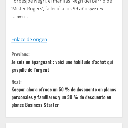
Forbes
Joe Negri, el manitas Negri del barrio de
‘Mister Rogers’, falleció a los 99 años
por
Tim
Lammers
Enlace de origen
C
Previous:
Je suis un épargnant : voici une habitude d’achat qui
o
gaspille de l’argent
n
Next:
t
Keeper ahora ofrece un 50 % de descuento en planes
personales y familiares y un 30 % de descuento en
i
planes Business Starter
n