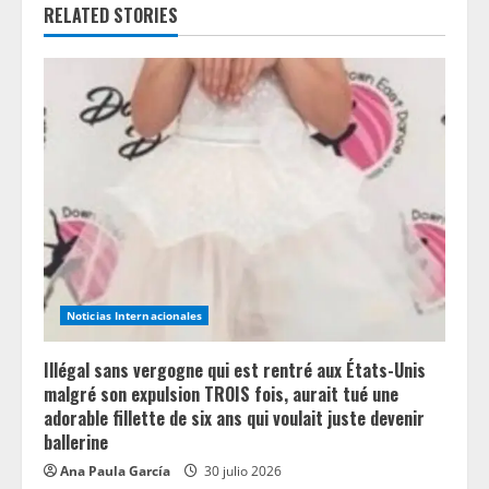
u
RELATED STORIES
e
R
e
a
d
i
n
Noticias Internacionales
g
Illégal sans vergogne qui est rentré aux États-Unis
malgré son expulsion TROIS fois, aurait tué une
adorable fillette de six ans qui voulait juste devenir
ballerine
Ana Paula García
30 julio 2026