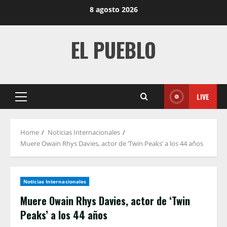
Skip
8 agosto 2026
to
content
EL PUEBLO
LIVE
Primary
Menu
Home
Noticias Internacionales
Muere Owain Rhys Davies, actor de ‘Twin Peaks’ a los 44 años
Noticias Internacionales
Muere Owain Rhys Davies, actor de ‘Twin
Peaks’ a los 44 años