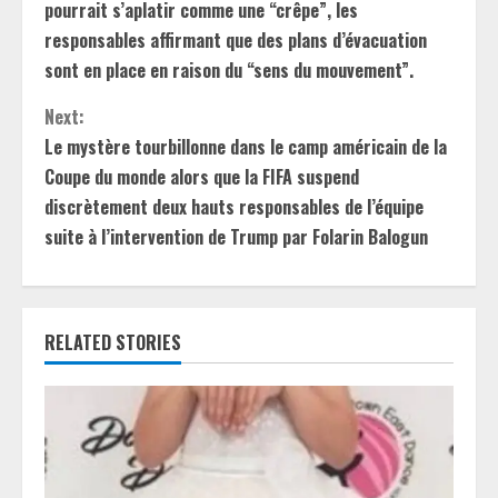
n
pourrait s’aplatir comme une “crêpe”, les
responsables affirmant que des plans d’évacuation
t
sont en place en raison du “sens du mouvement”.
i
Next:
Le mystère tourbillonne dans le camp américain de la
n
Coupe du monde alors que la FIFA suspend
u
discrètement deux hauts responsables de l’équipe
suite à l’intervention de Trump par Folarin Balogun
e
R
e
RELATED STORIES
a
d
i