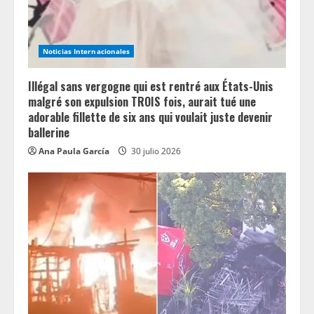
d
i
Noticias Internacionales
n
Illégal sans vergogne qui est rentré aux États-Unis
g
malgré son expulsion TROIS fois, aurait tué une
adorable fillette de six ans qui voulait juste devenir
ballerine
Ana Paula García
30 julio 2026