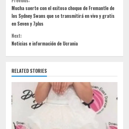
C
Previous:
Mucha suerte con el exitoso choque de Fremantle de
o
los Sydney Swans que se transmitirá en vivo y gratis
n
en Seven y 7plus
t
Next:
Noticias e información de Ucrania
i
n
RELATED STORIES
u
e
R
e
a