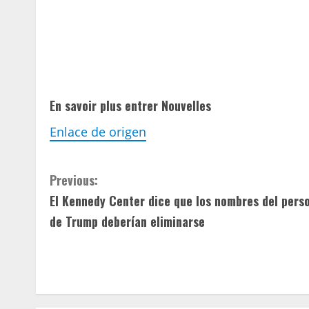
En savoir plus
entrer
Nouvelles
Enlace de origen
C
Previous:
El Kennedy Center dice que los nombres del pers
o
de Trump deberían eliminarse
n
t
i