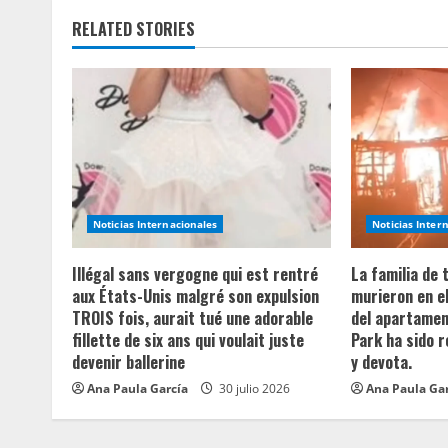
n
RELATED STORIES
u
e
R
e
a
Noticias Internacionales
Noticias Inter
d
Illégal sans vergogne qui est rentré
La familia de
aux États-Unis malgré son expulsion
murieron en e
i
TROIS fois, aurait tué une adorable
del apartament
fillette de six ans qui voulait juste
Park ha sido 
n
devenir ballerine
y devota.
Ana Paula García
30 julio 2026
Ana Paula Ga
g