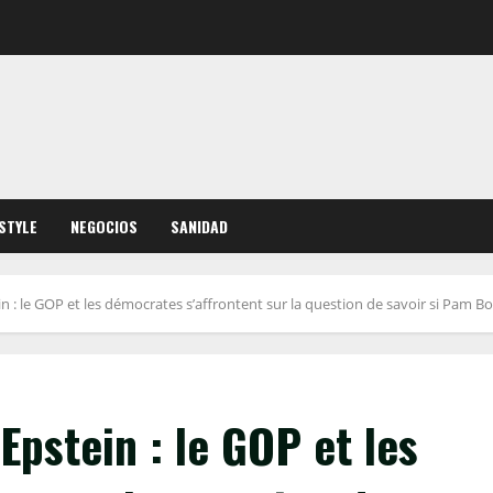
ESTYLE
NEGOCIOS
SANIDAD
ein : le GOP et les démocrates s’affrontent sur la question de savoir si Pam 
 Epstein : le GOP et les