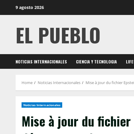
Skip
9 agosto 2026
to
content
EL PUEBLO
NOTICIAS INTERNACIONALES
CIENCIA Y TECNOLOGIA
LIF
Home
Noticias Internacionales
Mise à jour du fichier Epst
Noticias Internacionales
Mise à jour du fichier