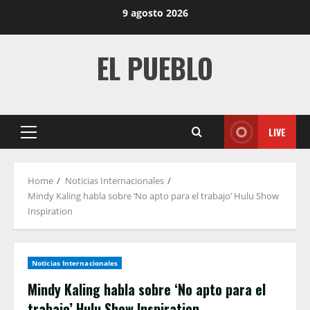
Skip
9 agosto 2026
to
content
EL PUEBLO
LIVE
Primary
Menu
Home
Noticias Internacionales
Mindy Kaling habla sobre ‘No apto para el trabajo’ Hulu Show
Inspiration
Noticias Internacionales
Mindy Kaling habla sobre ‘No apto para el
trabajo’ Hulu Show Inspiration