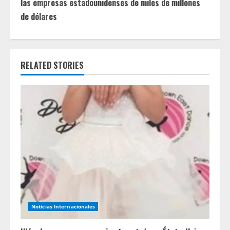
las empresas estadounidenses de miles de millones
i
de dólares
n
u
RELATED STORIES
e
R
e
a
d
i
n
Noticias Internacionales