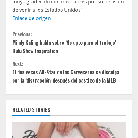
muy agradecido con mis padres por su decisión
de venir a los Estados Unidos”.
Enlace de origen
C
Previous:
Mindy Kaling habla sobre ‘No apto para el trabajo’
o
Hulu Show Inspiration
n
Next:
t
El dos veces All-Star de los Cerveceros se disculpa
por la ‘distracción’ después del castigo de la MLB
i
n
RELATED STORIES
u
e