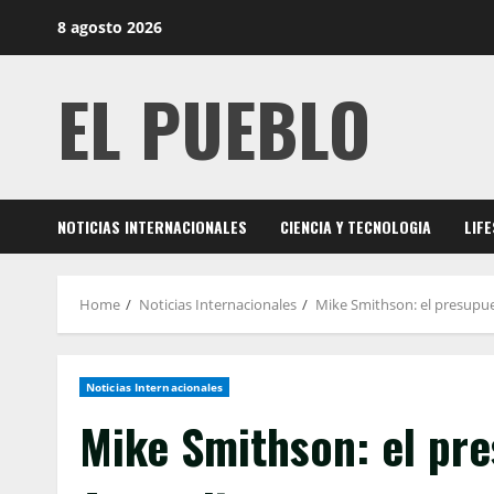
Skip
8 agosto 2026
to
content
EL PUEBLO
NOTICIAS INTERNACIONALES
CIENCIA Y TECNOLOGIA
LIF
Home
Noticias Internacionales
Mike Smithson: el presupue
Noticias Internacionales
Mike Smithson: el pre