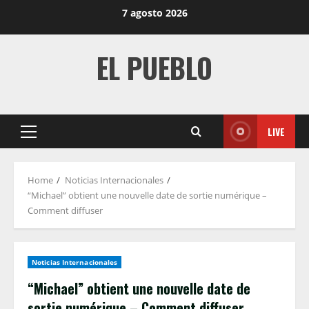
Skip
7 agosto 2026
to
content
EL PUEBLO
LIVE
Primary
Menu
Home
Noticias Internacionales
“Michael” obtient une nouvelle date de sortie numérique –
Comment diffuser
Noticias Internacionales
“Michael” obtient une nouvelle date de
sortie numérique – Comment diffuser