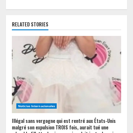
i
n
RELATED STORIES
u
e
R
e
a
d
i
Noticias Internacionales
n
Illégal sans vergogne qui est rentré aux États-Unis
g
malgré son expulsion TROIS fois, aurait tué une