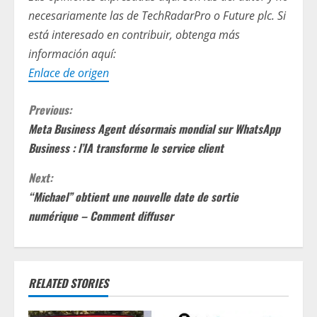
necesariamente las de TechRadarPro o Future plc. Si
está interesado en contribuir, obtenga más
información aquí:
Enlace de origen
C
Previous:
Meta Business Agent désormais mondial sur WhatsApp
o
Business : l’IA transforme le service client
n
Next:
t
“Michael” obtient une nouvelle date de sortie
numérique – Comment diffuser
i
n
RELATED STORIES
u