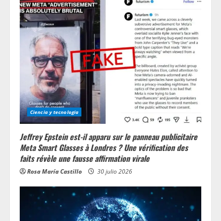
e
R
e
a
d
i
Ciencia y tecnologia
n
Jeffrey Epstein est-il apparu sur le panneau publicitaire
g
Meta Smart Glasses à Londres ? Une vérification des
faits révèle une fausse affirmation virale
Rosa María Castillo
30 julio 2026