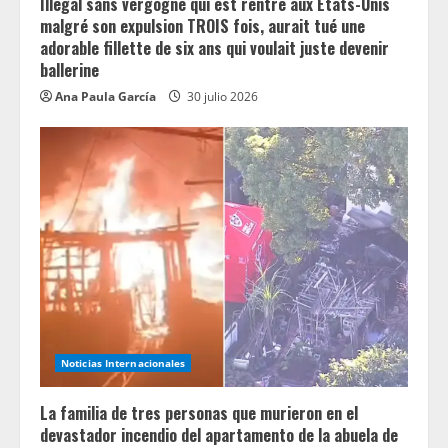
n
Illégal sans vergogne qui est rentré aux États-Unis
malgré son expulsion TROIS fois, aurait tué une
g
adorable fillette de six ans qui voulait juste devenir
ballerine
Ana Paula García
30 julio 2026
Noticias Internacionales
La familia de tres personas que murieron en el
devastador incendio del apartamento de la abuela de