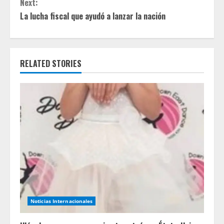
Next:
t
La lucha fiscal que ayudó a lanzar la nación
i
n
RELATED STORIES
u
e
R
e
a
d
Noticias Internacionales
i