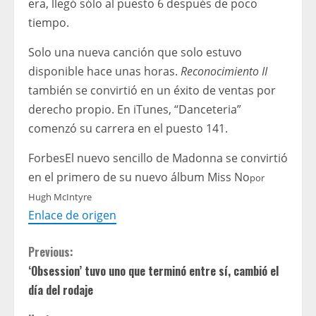
era, llegó sólo al puesto 6 después de poco
tiempo.
Solo una nueva canción que solo estuvo
disponible hace unas horas.
Reconocimiento II
también se convirtió en un éxito de ventas por
derecho propio. En iTunes, “Danceteria”
comenzó su carrera en el puesto 141.
Forbes
El nuevo sencillo de Madonna se convirtió
en el primero de su nuevo álbum Miss No
por
Hugh McIntyre
Enlace de origen
C
Previous:
‘Obsession’ tuvo uno que terminó entre sí, cambió el
o
día del rodaje
n