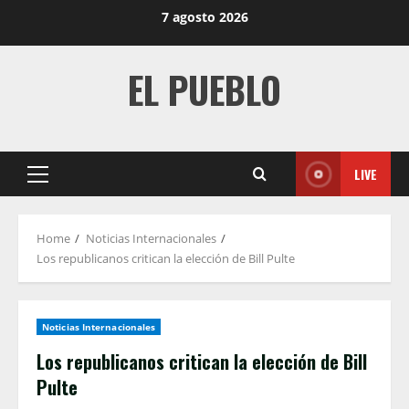
Skip
7 agosto 2026
to
content
EL PUEBLO
LIVE
Primary
Menu
Home
Noticias Internacionales
Los republicanos critican la elección de Bill Pulte
Noticias Internacionales
Los republicanos critican la elección de Bill
Pulte