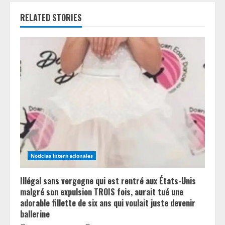
e
RELATED STORIES
R
e
a
d
i
n
Noticias Internacionales
g
Illégal sans vergogne qui est rentré aux États-Unis
malgré son expulsion TROIS fois, aurait tué une
adorable fillette de six ans qui voulait juste devenir
ballerine