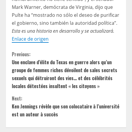
Mark Warner, demócrata de Virginia, dijo que
Pulte ha “mostrado no sólo el deseo de purificar
el gobierno, sino también la autoridad política”.
Esta es una historia en desarrollo y se actualizará.
Enlace de origen
C
Previous:
Une enclave d’élite du Texas en guerre alors qu’un
o
groupe de femmes riches dévoilent de sales secrets
n
sexuels qui détruiront des vies… et des célébrités
locales détestées insultent « les citoyens »
t
Next:
i
Ken Jennings révèle que son colocataire à l’université
est un auteur à succès
n
u