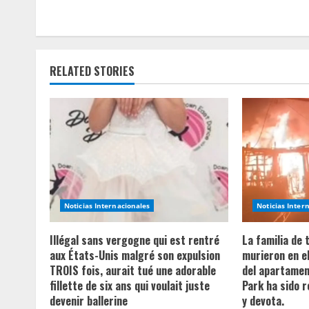
n
t
i
RELATED STORIES
n
u
e
R
e
Noticias Internacionales
Noticias Inter
a
Illégal sans vergogne qui est rentré
La familia de
aux États-Unis malgré son expulsion
murieron en e
d
TROIS fois, aurait tué une adorable
del apartament
fillette de six ans qui voulait juste
Park ha sido 
i
devenir ballerine
y devota.