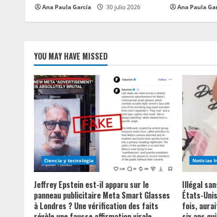
n
Ana Paula García
30 julio 2026
Ana Paula Ga
g
YOU MAY HAVE MISSED
Ciencia y tecnologia
Noticias 
Jeffrey Epstein est-il apparu sur le
Illégal sa
panneau publicitaire Meta Smart Glasses
États-Unis
à Londres ? Une vérification des faits
fois, aurai
révèle une fausse affirmation virale
six ans qui