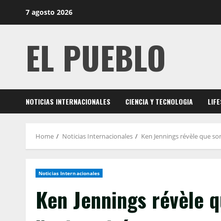
Skip
7 agosto 2026
to
content
EL PUEBLO
NOTICIAS INTERNACIONALES
CIENCIA Y TECNOLOGIA
LIF
Home
Noticias Internacionales
Ken Jennings révèle que son
Noticias Internacionales
Ken Jennings révèle q