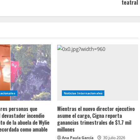
teatral
nacionales
Noticias Internacionales
 tres personas que
Mientras el nuevo director ejecutivo
l devastador incendio
asume el cargo, Cigna reporta
o de la abuela de Wylie
ganancias trimestrales de $1.7 mil
recordada como amable
millones
Ana Paula García
30 julio 2026