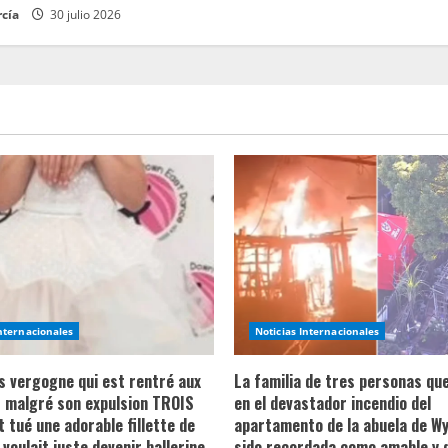
rcía
30 julio 2026
Internacionales
Noticias Internacionales
ns vergogne qui est rentré aux
La familia de tres personas qu
 malgré son expulsion TROIS
en el devastador incendio del
t tué une adorable fillette de
apartamento de la abuela de Wy
 voulait juste devenir ballerine
sido recordada como amable y 