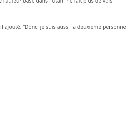
l’auteur basé dans l’Utah “ne fait plus de vols
t-il ajouté. “Donc, je suis aussi la deuxième personne