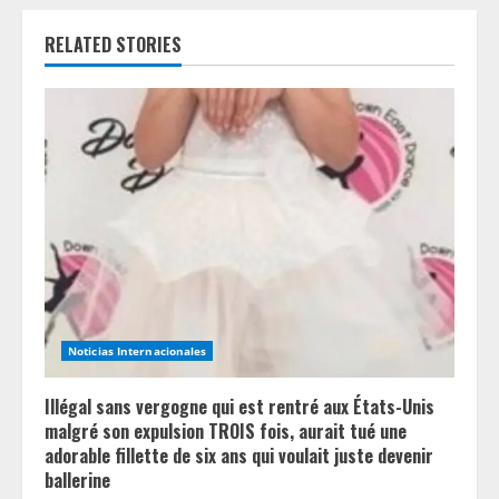
u
RELATED STORIES
e
R
e
a
d
i
n
Noticias Internacionales
g
Illégal sans vergogne qui est rentré aux États-Unis
malgré son expulsion TROIS fois, aurait tué une
adorable fillette de six ans qui voulait juste devenir
ballerine