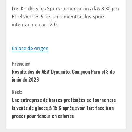
Los Knicks y los Spurs comenzarán a las 8:30 pm
ET el viernes 5 de junio mientras los Spurs
intentan no caer 2-0.
Enlace de origen
C
Previous:
Resultados de AEW Dynamite, Campeón Para el 3 de
o
junio de 2026
n
Next:
t
Une entreprise de barres protéinées se tourne vers
la vente de glaces à 15 $ après avoir fait face à un
i
procès pour teneur en calories
n