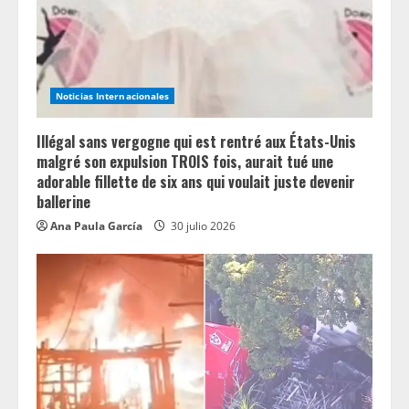
a
d
i
Noticias Internacionales
n
Illégal sans vergogne qui est rentré aux États-Unis
g
malgré son expulsion TROIS fois, aurait tué une
adorable fillette de six ans qui voulait juste devenir
ballerine
Ana Paula García
30 julio 2026