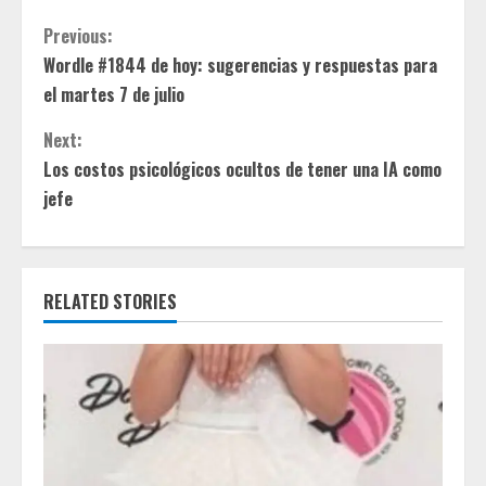
C
Previous:
Wordle #1844 de hoy: sugerencias y respuestas para
o
el martes 7 de julio
n
Next:
t
Los costos psicológicos ocultos de tener una IA como
jefe
i
n
RELATED STORIES
u
e
R
e