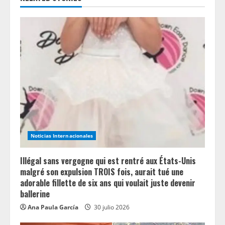
R
e
a
d
i
n
Noticias Internacionales
g
Illégal sans vergogne qui est rentré aux États-Unis
malgré son expulsion TROIS fois, aurait tué une
adorable fillette de six ans qui voulait juste devenir
ballerine
Ana Paula García
30 julio 2026