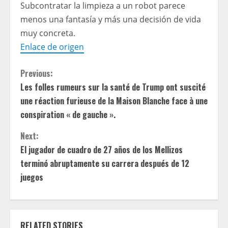
Subcontratar la limpieza a un robot parece
menos una fantasía y más una decisión de vida
muy concreta.
Enlace de origen
C
Previous:
Les folles rumeurs sur la santé de Trump ont suscité
o
une réaction furieuse de la Maison Blanche face à une
n
conspiration « de gauche ».
t
Next:
El jugador de cuadro de 27 años de los Mellizos
i
terminó abruptamente su carrera después de 12
juegos
n
u
e
RELATED STORIES