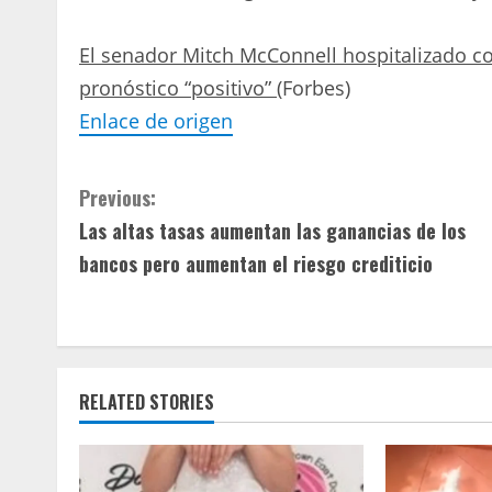
El senador Mitch McConnell hospitalizado con
pronóstico “positivo”
(Forbes)
Enlace de origen
C
Previous:
Las altas tasas aumentan las ganancias de los
o
bancos pero aumentan el riesgo crediticio
n
t
i
RELATED STORIES
n
u