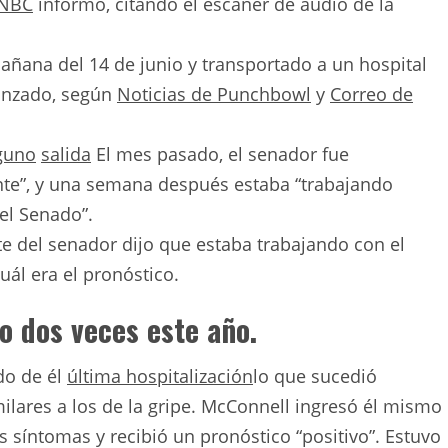
 NBC
informó, citando el escáner de audio de la
ñana del 14 de junio y transportado a un hospital
vanzado, según
Noticias de Punchbowl
y
Correo de
guno
salida
El mes pasado, el senador fue
ente”, y una semana después estaba “trabajando
el Senado”.
e del senador dijo que estaba trabajando con el
ál era el pronóstico.
o dos veces este año.
do de él
última hospitalización
lo que sucedió
ilares a los de la gripe. McConnell ingresó él mismo
os síntomas y recibió un pronóstico “positivo”. Estuvo