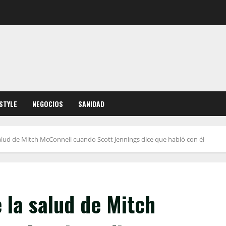
ESTYLE
NEGOCIOS
SANIDAD
lud de Mitch McConnell cuando Scott Jennings dice que habló con él
 la salud de Mitch