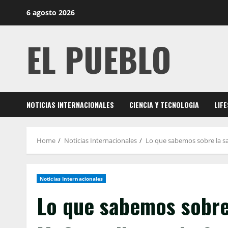
Skip
6 agosto 2026
to
content
EL PUEBLO
NOTICIAS INTERNACIONALES
CIENCIA Y TECNOLOGIA
LIF
Home
Noticias Internacionales
Lo que sabemos sobre la sa
Noticias Internacionales
Lo que sabemos sobre