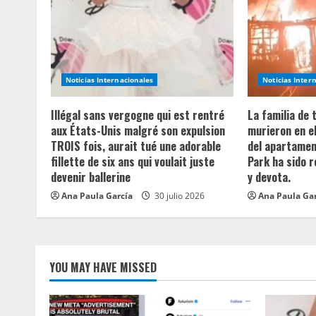
e
R
e
Noticias Internacionales
Noticias Inter
a
Illégal sans vergogne qui est rentré
La familia de
aux États-Unis malgré son expulsion
murieron en e
d
TROIS fois, aurait tué une adorable
del apartament
fillette de six ans qui voulait juste
Park ha sido 
i
devenir ballerine
y devota.
n
Ana Paula García
30 julio 2026
Ana Paula Ga
g
YOU MAY HAVE MISSED