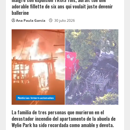
g
malgré son expulsion TROIS fois, aurait tué une
adorable fillette de six ans qui voulait juste devenir
ballerine
Ana Paula García
30 julio 2026
Noticias Internacionales
La familia de tres personas que murieron en el
devastador incendio del apartamento de la abuela de
Wylie Park ha sido recordada como amable y devota.