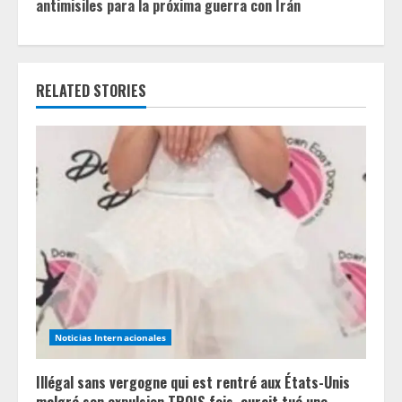
antimisiles para la próxima guerra con Irán
i
n
RELATED STORIES
u
e
R
e
a
d
i
Noticias Internacionales
n
Illégal sans vergogne qui est rentré aux États-Unis