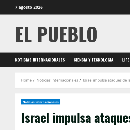
Skip
7 agosto 2026
to
content
EL PUEBLO
NOTICIAS INTERNACIONALES
CIENCIA Y TECNOLOGIA
LIF
Home
Noticias Internacionales
Israel impulsa ataques de l
Noticias Internacionales
Israel impulsa ataque