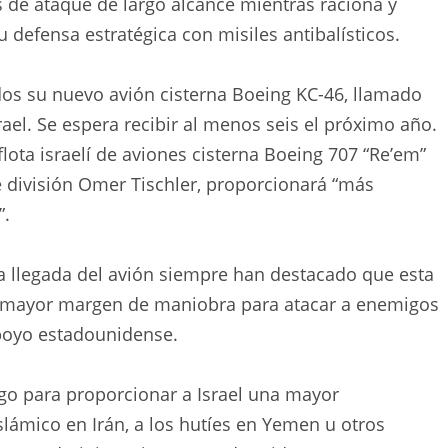
de ataque de largo alcance mientras raciona y
defensa estratégica con misiles antibalísticos.
idos su nuevo avión cisterna Boeing KC-46, llamado
srael. Se espera recibir al menos seis el próximo año.
lota israelí de aviones cisterna Boeing 707 “Re’em”
 de división Omer Tischler, proporcionará “más
”.
la llegada del avión siempre han destacado que esta
IAF mayor margen de maniobra para atacar a enemigos
poyo estadounidense.
ego para proporcionar a Israel una mayor
slámico en Irán, a los hutíes en Yemen u otros