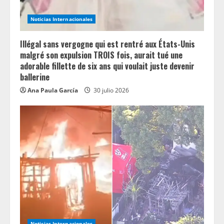
i
n
Noticias Internacionales
g
Illégal sans vergogne qui est rentré aux États-Unis
malgré son expulsion TROIS fois, aurait tué une
adorable fillette de six ans qui voulait juste devenir
ballerine
Ana Paula García
30 julio 2026
Noticias Internacionales