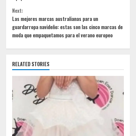
n
Next:
t
Las mejores marcas australianas para un
guardarropa navideño: estas son las cinco marcas de
i
moda que empaquetamos para el verano europeo
n
u
RELATED STORIES
e
R
e
a
d