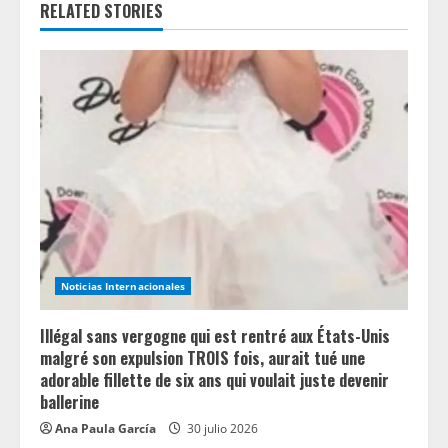
RELATED STORIES
e
R
e
a
d
i
n
Noticias Internacionales
g
Illégal sans vergogne qui est rentré aux États-Unis
malgré son expulsion TROIS fois, aurait tué une
adorable fillette de six ans qui voulait juste devenir
ballerine
Ana Paula García
30 julio 2026