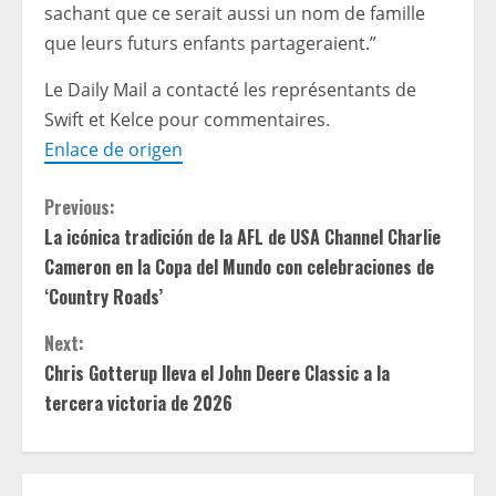
sachant que ce serait aussi un nom de famille
que leurs futurs enfants partageraient.”
Le Daily Mail a contacté les représentants de
Swift et Kelce pour commentaires.
Enlace de origen
C
Previous:
La icónica tradición de la AFL de USA Channel Charlie
o
Cameron en la Copa del Mundo con celebraciones de
n
‘Country Roads’
t
Next:
Chris Gotterup lleva el John Deere Classic a la
i
tercera victoria de 2026
n
u