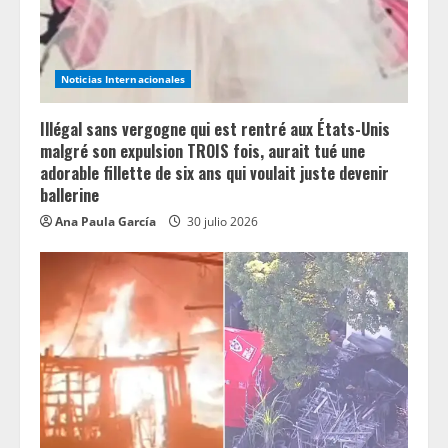
a
d
Noticias Internacionales
i
n
Illégal sans vergogne qui est rentré aux États-Unis
malgré son expulsion TROIS fois, aurait tué une
g
adorable fillette de six ans qui voulait juste devenir
ballerine
Ana Paula García
30 julio 2026