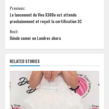
C
Previous:
Le lancement du Vivo X300e est attendu
o
prochainement et reçoit la certification 3C
n
Next:
t
Dónde comer en Londres ahora
i
n
RELATED STORIES
u
e
R
e