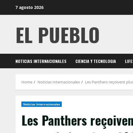
Skip
7 agosto 2026
to
content
EL PUEBLO
NOTICIAS INTERNACIONALES
CIENCIA Y TECNOLOGIA
LIF
Home
Noticias Internacionales
Les Panthers reçoivent plus 
Noticias Internacionales
Les Panthers reçoivent