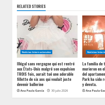
i
RELATED STORIES
n
u
e
R
e
Noticias Internacionales
Noticias Inter
a
Illégal sans vergogne qui est rentré
La familia de
aux États-Unis malgré son expulsion
murieron en e
d
TROIS fois, aurait tué une adorable
del apartament
fillette de six ans qui voulait juste
Park ha sido 
i
devenir ballerine
y devota.
n
Ana Paula García
30 julio 2026
Ana Paula Ga
g