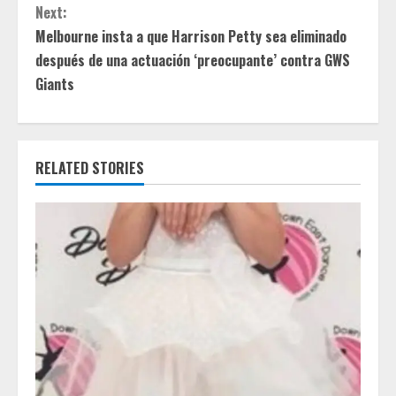
n
Next:
t
Melbourne insta a que Harrison Petty sea eliminado
después de una actuación ‘preocupante’ contra GWS
i
Giants
n
u
RELATED STORIES
e
R
e
a
d
i