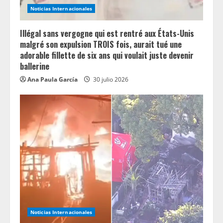
n
Noticias Internacionales
g
Illégal sans vergogne qui est rentré aux États-Unis
malgré son expulsion TROIS fois, aurait tué une
adorable fillette de six ans qui voulait juste devenir
ballerine
Ana Paula García
30 julio 2026
Noticias Internacionales