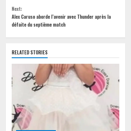
n
Next:
t
Alex Caruso aborde l’avenir avec Thunder après la
défaite du septième match
i
n
RELATED STORIES
u
e
R
e
a
d
i