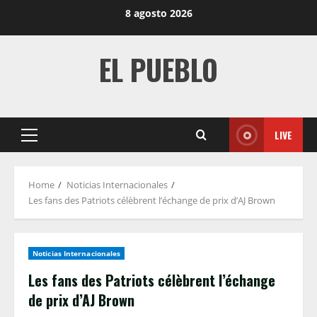
Skip
8 agosto 2026
to
content
EL PUEBLO
LIVE
Primary
Menu
Home
Noticias Internacionales
Les fans des Patriots célèbrent l’échange de prix d’AJ Brown
Noticias Internacionales
Les fans des Patriots célèbrent l’échange
de prix d’AJ Brown