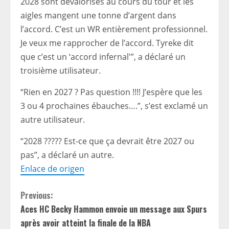
2028 sont dévalorisés au cours du tour et les
aigles mangent une tonne d’argent dans
l’accord. C’est un WR entièrement professionnel.
Je veux me rapprocher de l’accord. Tyreke dit
que c’est un ‘accord infernal'”, a déclaré un
troisième utilisateur.
“Rien en 2027 ? Pas question !!!! J’espère que les
3 ou 4 prochaines ébauches….”, s’est exclamé un
autre utilisateur.
“2028 ????? Est-ce que ça devrait être 2027 ou
pas”, a déclaré un autre.
Enlace de origen
C
Previous:
Aces HC Becky Hammon envoie un message aux Spurs
o
après avoir atteint la finale de la NBA