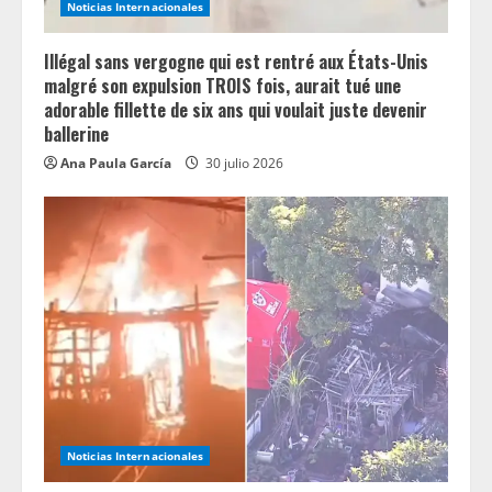
Noticias Internacionales
n
Illégal sans vergogne qui est rentré aux États-Unis
g
malgré son expulsion TROIS fois, aurait tué une
adorable fillette de six ans qui voulait juste devenir
ballerine
Ana Paula García
30 julio 2026
Noticias Internacionales