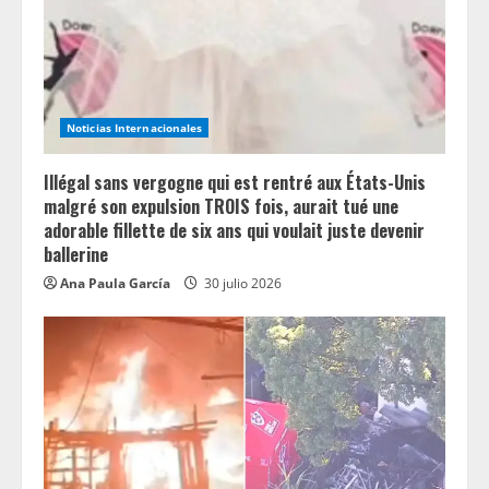
d
i
n
Noticias Internacionales
g
Illégal sans vergogne qui est rentré aux États-Unis
malgré son expulsion TROIS fois, aurait tué une
adorable fillette de six ans qui voulait juste devenir
ballerine
Ana Paula García
30 julio 2026