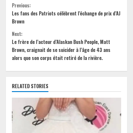
C
Previous:
Les fans des Patriots célèbrent l’échange de prix d’AJ
o
Brown
n
Next:
t
Le frère de l’acteur d’Alaskan Bush People, Matt
Brown, craignait de se suicider à l’âge de 43 ans
i
alors que son corps était retiré de la rivière.
n
u
RELATED STORIES
e
R
e
a