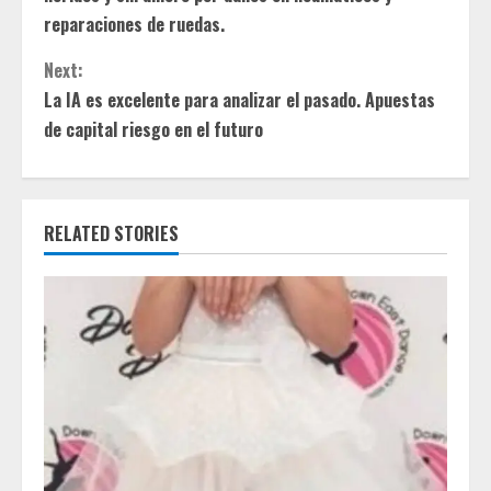
n
reparaciones de ruedas.
t
Next:
La IA es excelente para analizar el pasado. Apuestas
i
de capital riesgo en el futuro
n
u
RELATED STORIES
e
R
e
a
d