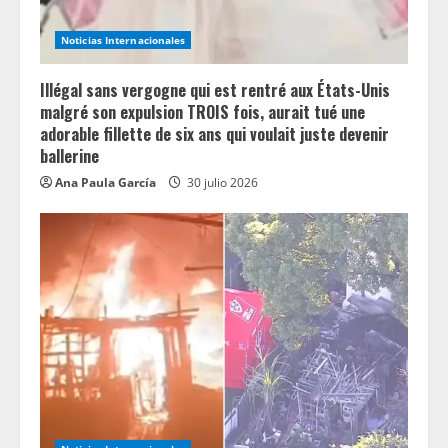
i
n
Noticias Internacionales
g
Illégal sans vergogne qui est rentré aux États-Unis
malgré son expulsion TROIS fois, aurait tué une
adorable fillette de six ans qui voulait juste devenir
ballerine
Ana Paula García
30 julio 2026