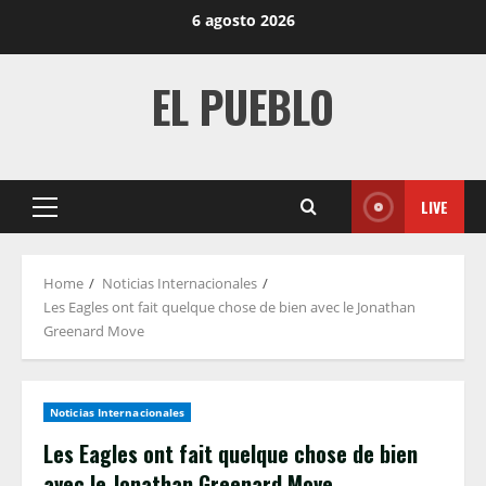
Skip
6 agosto 2026
to
content
EL PUEBLO
LIVE
Primary
Menu
Home
Noticias Internacionales
Les Eagles ont fait quelque chose de bien avec le Jonathan
Greenard Move
Noticias Internacionales
Les Eagles ont fait quelque chose de bien
avec le Jonathan Greenard Move