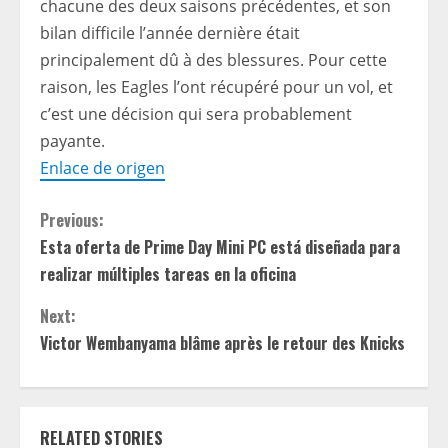
chacune des deux saisons précédentes, et son
bilan difficile l’année dernière était
principalement dû à des blessures. Pour cette
raison, les Eagles l’ont récupéré pour un vol, et
c’est une décision qui sera probablement
payante.
Enlace de origen
C
Previous:
Esta oferta de Prime Day Mini PC está diseñada para
o
realizar múltiples tareas en la oficina
n
Next:
t
Victor Wembanyama blâme après le retour des Knicks
i
n
RELATED STORIES