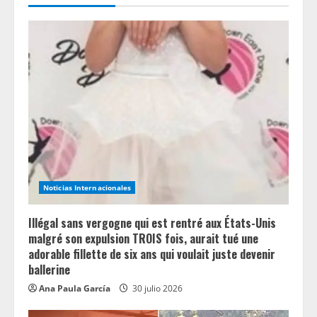
u
e
R
e
a
d
Noticias Internacionales
i
n
Illégal sans vergogne qui est rentré aux États-Unis
malgré son expulsion TROIS fois, aurait tué une
g
adorable fillette de six ans qui voulait juste devenir
ballerine
Ana Paula García
30 julio 2026