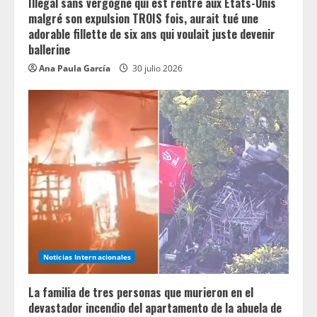
g
Illégal sans vergogne qui est rentré aux États-Unis
malgré son expulsion TROIS fois, aurait tué une
adorable fillette de six ans qui voulait juste devenir
ballerine
Ana Paula García
30 julio 2026
Noticias Internacionales
La familia de tres personas que murieron en el
devastador incendio del apartamento de la abuela de