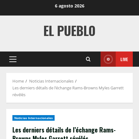
Skip
6 agosto 2026
to
content
EL PUEBLO
LIVE
Primary
Menu
Home
Noticias Internacionales
Les derniers détails de l’échange Rams-Browns Myles Garrett
révélés
Noticias Internacionales
Les derniers détails de l’échange Rams-
Browns Myles Garrett révélés