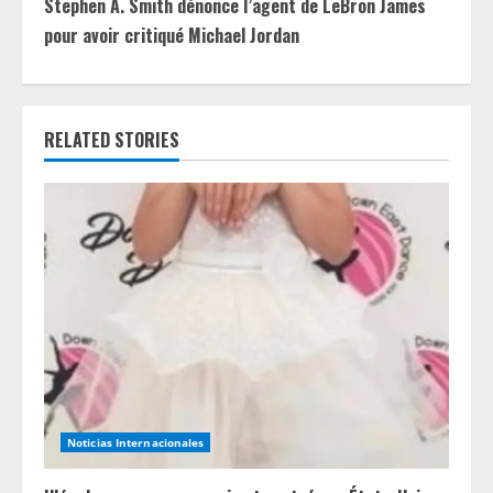
Stephen A. Smith dénonce l’agent de LeBron James
i
pour avoir critiqué Michael Jordan
n
u
RELATED STORIES
e
R
e
a
d
i
n
Noticias Internacionales