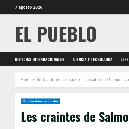
Skip
7 agosto 2026
to
content
EL PUEBLO
NOTICIAS INTERNACIONALES
CIENCIA Y TECNOLOGIA
LIF
Home
Noticias Internacionales
Les craintes de Salmonella 
Noticias Internacionales
Les craintes de Salmo