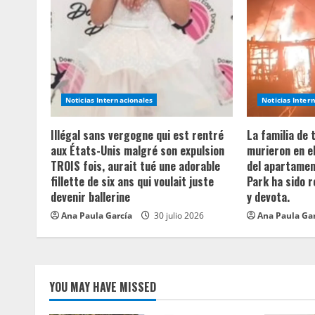
e
R
e
a
Noticias Internacionales
Noticias Inter
d
Illégal sans vergogne qui est rentré
La familia de
aux États-Unis malgré son expulsion
murieron en e
i
TROIS fois, aurait tué une adorable
del apartament
fillette de six ans qui voulait juste
Park ha sido 
n
devenir ballerine
y devota.
Ana Paula García
30 julio 2026
Ana Paula Ga
g
YOU MAY HAVE MISSED