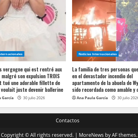
Internacionales
Noticias Internacionales
ns vergogne qui est rentré aux
La familia de tres personas qu
 malgré son expulsion TROIS
en el devastador incendio del
t tué une adorable fillette de
apartamento de la abuela de Wy
 voulait juste devenir ballerine
sido recordada como amable y 
 García
30 julio 2026
Ana Paula García
30 julio 202
Contactos
Copyright © All rights reserved.
|
MoreNews
by AF themes.