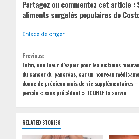
Partagez ou commentez cet article : 
aliments surgelés populaires de Cost
Enlace de origen
C
Previous:
Enfin, une lueur d’espoir pour les victimes moura
o
du cancer du pancréas, car un nouveau médicam
n
donne de précieux mois de vie supplémentaires –
percée « sans précédent » DOUBLE la survie
t
i
n
RELATED STORIES
u