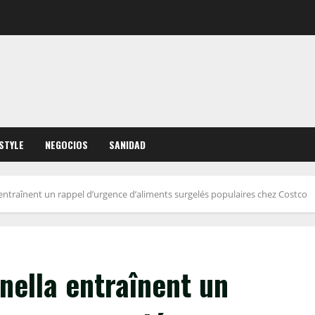
ESTYLE
NEGOCIOS
SANIDAD
entraînent un rappel d’urgence d’aliments surgelés populaires chez Costco
nella entraînent un