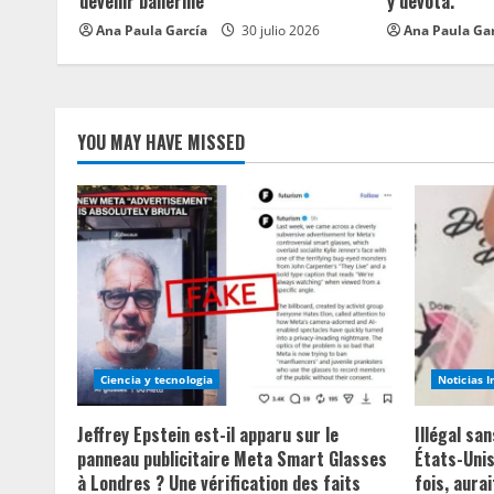
devenir ballerine
y devota.
i
Ana Paula García
30 julio 2026
Ana Paula Ga
n
g
YOU MAY HAVE MISSED
Ciencia y tecnologia
Noticias 
Jeffrey Epstein est-il apparu sur le
Illégal sa
panneau publicitaire Meta Smart Glasses
États-Unis
à Londres ? Une vérification des faits
fois, aurai