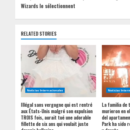
o
Wizards le sélectionnent
n
t
RELATED STORIES
i
n
u
e
R
Noticias Internacionales
Noticias Inter
e
Illégal sans vergogne qui est rentré
La familia de
a
aux États-Unis malgré son expulsion
murieron en e
TROIS fois, aurait tué une adorable
del apartament
d
fillette de six ans qui voulait juste
Park ha sido 