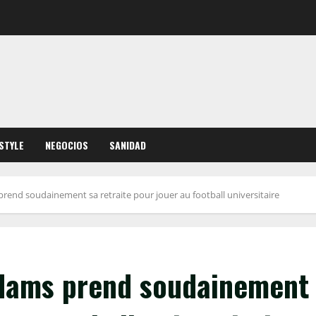
ESTYLE
NEGOCIOS
SANIDAD
rend soudainement sa retraite pour jouer au football universitaire
Adams prend soudainement