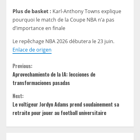
Plus de basket :
Karl-Anthony Towns explique
pourquoi le match de la Coupe NBA n’a pas
d’importance en finale
Le repêchage NBA 2026 débutera le 23 juin.
Enlace de origen
C
Previous:
Aprovechamiento de la IA: lecciones de
o
transformaciones pasadas
n
Next:
t
Le voltigeur Jordyn Adams prend soudainement sa
retraite pour jouer au football universitaire
i
n