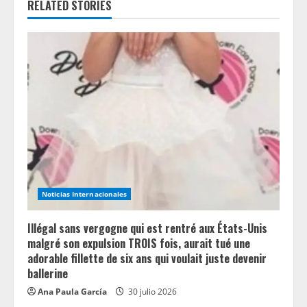
RELATED STORIES
u
e
R
e
a
d
i
Noticias Internacionales
n
Illégal sans vergogne qui est rentré aux États-Unis
g
malgré son expulsion TROIS fois, aurait tué une
adorable fillette de six ans qui voulait juste devenir
ballerine
Ana Paula García
30 julio 2026