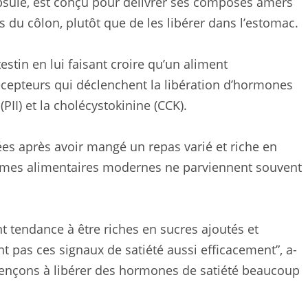
psule, est conçu pour délivrer ses composés amers
s du côlon, plutôt que de les libérer dans l’estomac.
stin en lui faisant croire qu’un aliment
écepteurs qui déclenchent la libération d’hormones
PII) et la cholécystokinine (CCK).
es après avoir mangé un repas varié et riche en
égimes alimentaires modernes ne parviennent souvent
 tendance à être riches en sucres ajoutés et
nt pas ces signaux de satiété aussi efficacement”, a-
ençons à libérer des hormones de satiété beaucoup