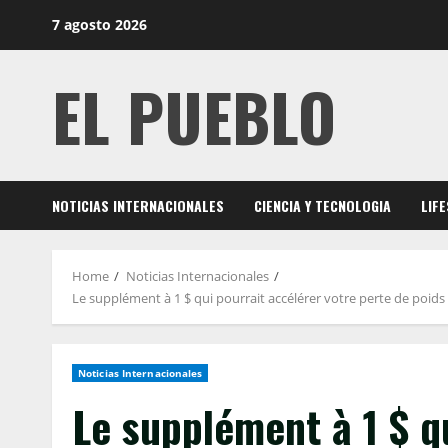
Skip
7 agosto 2026
to
content
EL PUEBLO
NOTICIAS INTERNACIONALES
CIENCIA Y TECNOLOGIA
LIF
Home
Noticias Internacionales
Le supplément à 1 $ qui pourrait accélérer votre perte de poids :
Noticias Internacionales
Le supplément à 1 $ q