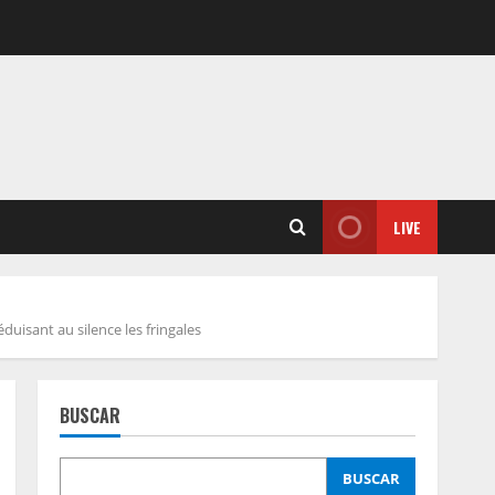
LIVE
duisant au silence les fringales
BUSCAR
BUSCAR