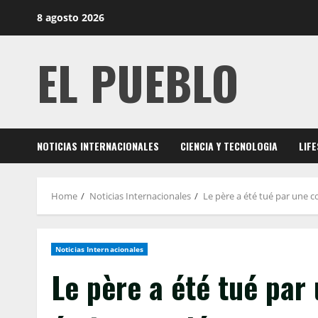
Skip
8 agosto 2026
to
content
EL PUEBLO
NOTICIAS INTERNACIONALES
CIENCIA Y TECNOLOGIA
LIF
Home
Noticias Internacionales
Le père a été tué par une c
Noticias Internacionales
Le père a été tué par