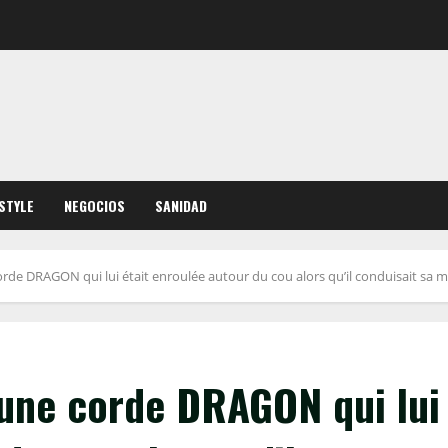
ESTYLE
NEGOCIOS
SANIDAD
orde DRAGON qui lui était enroulée autour du cou alors qu’il conduisait sa 
 une corde DRAGON qui lui