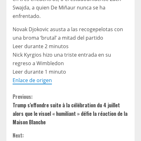
Swajda, a quien De Miñaur nunca se ha
enfrentado.
Novak Djokovic asusta a las recogepelotas con
una broma ‘brutal’ a mitad del partido
Leer durante 2 minutos
Nick Kyrgios hizo una triste entrada en su
regreso a Wimbledon
Leer durante 1 minuto
Enlace de origen
C
Previous:
Trump s’effondre suite à la célébration du 4 juillet
o
alors que le visuel « humiliant » défie la réaction de la
n
Maison Blanche
t
Next: