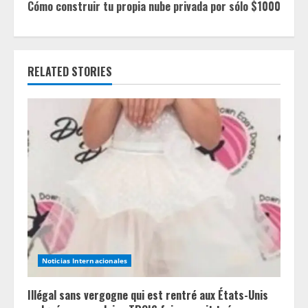
Cómo construir tu propia nube privada por sólo $1000
i
n
RELATED STORIES
u
e
R
e
a
d
i
Noticias Internacionales
n
Illégal sans vergogne qui est rentré aux États-Unis