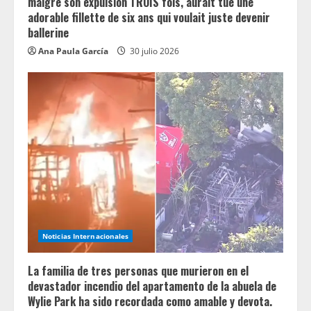
g
malgré son expulsion TROIS fois, aurait tué une
adorable fillette de six ans qui voulait juste devenir
ballerine
Ana Paula García
30 julio 2026
Noticias Internacionales
La familia de tres personas que murieron en el
devastador incendio del apartamento de la abuela de
Wylie Park ha sido recordada como amable y devota.